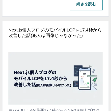
めました。
187万行のレガシ
続きを読む
Next.js個人ブログのモバイルLCPを17.4秒から
改善した話(犯人は画像じゃなかった)
モバイルLCPが最悪17.4秒だったNext.js個人ブログ