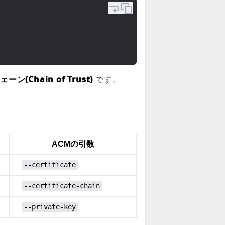
ーン(Chain of Trust)
です。
ACMの引数
--certificate
--certificate-chain
--private-key