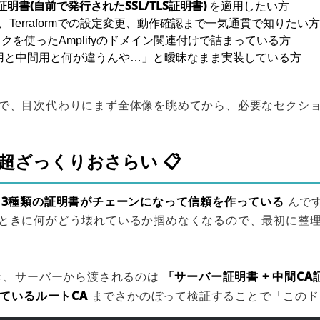
明書(自前で発行されたSSL/TLS証明書)
を適用したい方
、Terraformでの設定変更、動作確認まで一気通貫で知りたい方
クを使ったAmplifyのドメイン関連付けで詰まっている方
用と中間用と何が違うんや…」と曖昧なまま実装している方
で、目次代わりにまず全体像を眺めてから、必要なセクショ
の超ざっくりおさらい 📋
3種類の証明書がチェーンになって信頼を作っている
は
んです
ときに何がどう壊れているか掴めなくなるので、最初に整
「サーバー証明書 + 中間CA
とき、サーバーから渡されるのは
ているルートCA
までさかのぼって検証することで「このド