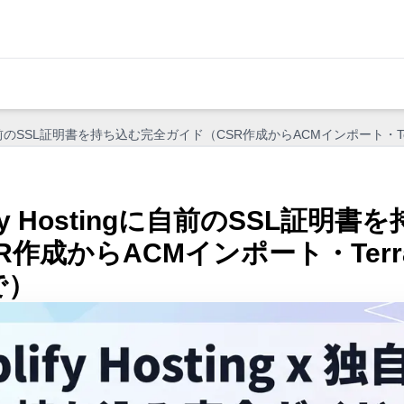
tingに自前のSSL証明書を持ち込む完全ガイド（CSR作成からACMインポート・T
lify Hostingに自前のSSL証明
R作成からACMインポート・Terra
で）