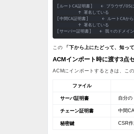
[ルートCA証明書]   ← ブラウザ/O
        ↑ 署名している

[中間CA証明書]     ← ルートCAか
        ↑ 署名している

「下から上にたどって、知っ
この
ACMインポート時に渡す3点
ACMにインポートするときは、こ
ファイル
サーバ証明書
自分の
チェーン証明書
中間C
秘密鍵
CSR