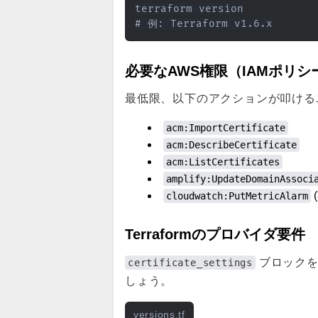
terraform version

必要なAWS権限（IAMポリ
最低限、以下のアクションが叩けるユ
acm:ImportCertificate
acm:DescribeCertificate
acm:ListCertificates
amplify:UpdateDomainAssoci
cloudwatch:PutMetricAlarm
Terraformのプロバイダ要件
ブロック
certificate_settings
しょう。
versions.tf