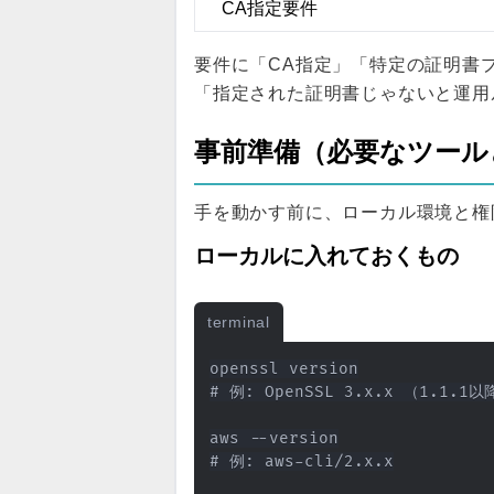
CA指定要件
要件に「CA指定」「特定の証明書
「指定された証明書じゃないと運用
事前準備（必要なツール
手を動かす前に、ローカル環境と権
ローカルに入れておくもの
terminal
openssl version

# 例: OpenSSL 3.x.x （1.1.1
aws --version

# 例: aws-cli/2.x.x
