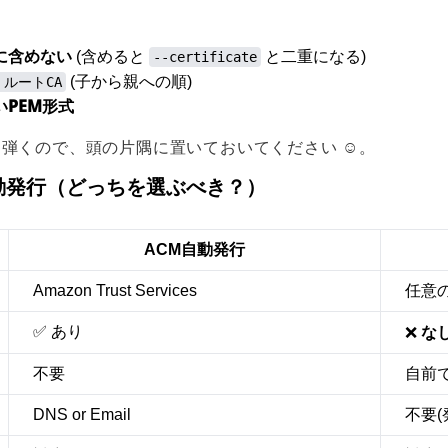
に含めない
(含めると
と二重になる)
--certificate
(子から親への順)
 ルートCA
PEM形式
弾くので、頭の片隅に置いておいてください ☺️。
自動発行（どっちを選ぶべき？）
ACM自動発行
Amazon Trust Services
任意の
なし
✅ あり
❌
不要
自前
DNS or Email
不要(