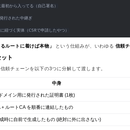
Sに最初から入ってる（自己署名）

ら発行された中継ぎ

てるルートに着けば本物」
信頼チェ
という仕組みが、いわゆる
セット
の信頼チェーンを以下の3つに分解して渡します。
中身
ドメイン用に発行された証明書 (1枚)
A + ルートCA を順番に連結したもの
作成時に自前で生成したもの (絶対に外に出さない)