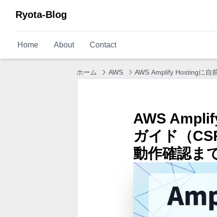
Ryota-Blog
Home
About
Contact
ホーム
AWS
AWS Amplify Hos
AWS Amp
ガイド（CS
動作確認ま