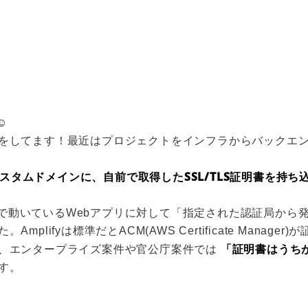
️
をしてます！最近はプロジェクトをインフラからバックエ
tingのカスタムドメインに、自前で取得したSSL/TLS証明書を
Hostingで動いているWebアプリに対して「指定された認証局
plifyは標準だとACM(AWS Certificate Manag
「証明書はうち
、エンタープライズ案件や官公庁案件では
す。